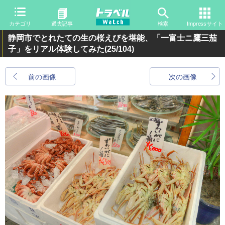
カテゴリ
過去記事
検索
Impressサイト
静岡市でとれたての生の桜えびを堪能、「一富士ニ鷹三茄
子」をリアル体験してみた
(25/104)
前の画像
次の画像