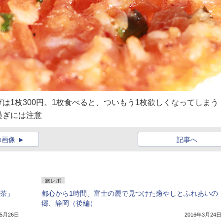
は1枚300円。1枚食べると、ついもう1枚欲しくなってしまう
過ぎには注意
の画像
記事へ
旅レポ
新茶」
都心から1時間、富士の麓で見つけた癒やしとふれあいの
郷、静岡（後編）
年5月26日
2016年3月24