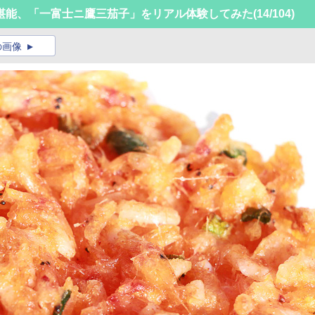
堪能、「一富士ニ鷹三茄子」をリアル体験してみた
(14/104)
の画像