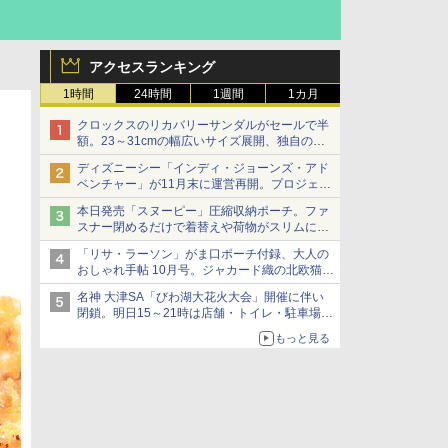
アクセスランキング
1時間
24時間
1週間
1カ月
クロックスのリカバリーサンダルがセールで半
額。23～31cmの幅広いサイズ展開、独自のク
ッション素材を採用
ディズニーシー「インディ・ジョーンズ・アド
ベンチャー」が11月末に運営再開。プロジェク
ションマッピングを追加、DPAは1500円
本日発売「スヌーピー」圧縮収納ポーチ。ファ
スナー閉めるだけで着替えや荷物がスリムにま
とまる
「リサ・ラーソン」がま口ポーチ付録、大人の
おしゃれ手帖 10月号。ジャカード織の北欧猫デ
ザイン
名神 大津SA「びわ湖大花火大会」開催に伴い
閉鎖。明日15～21時は店舗・トイレ・駐車場の
利用不可
もっと見る