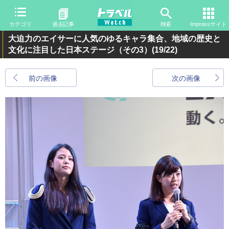
カテゴリ
過去記事
検索
Impressサイト
大迫力のエイサーに人気のゆるキャラ集合、地域の歴史と
文化に注目した日本ステージ（その3）
(19/22)
前の画像
次の画像