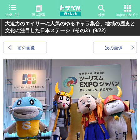
カテゴリ
過去記事
検索
Impressサイト
大迫力のエイサーに人気のゆるキャラ集合、地域の歴史と
文化に注目した日本ステージ（その3）
(9/22)
前の画像
次の画像