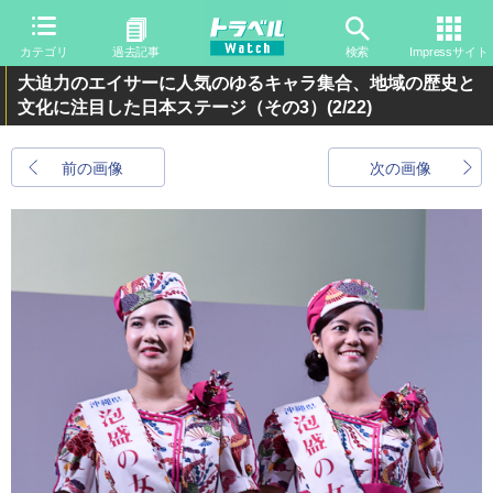
カテゴリ
過去記事
検索
Impressサイト
大迫力のエイサーに人気のゆるキャラ集合、地域の歴史と
文化に注目した日本ステージ（その3）
(2/22)
前の画像
次の画像