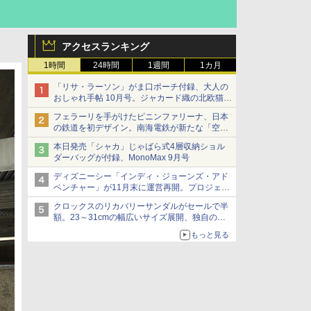
アクセスランキング
1時間
24時間
1週間
1カ月
「リサ・ラーソン」がま口ポーチ付録、大人の
おしゃれ手帖 10月号。ジャカード織の北欧猫デ
ザイン
フェラーリを手がけたピニンファリーナ、日本
の鉄道を初デザイン。南海電鉄が新たな「空港
特急」をなにわ筋線へ導入
本日発売「シャカ」じゃばら式4層収納ショル
ダーバッグが付録、MonoMax 9月号
ディズニーシー「インディ・ジョーンズ・アド
ベンチャー」が11月末に運営再開。プロジェク
ションマッピングを追加、DPAは1500円
クロックスのリカバリーサンダルがセールで半
額。23～31cmの幅広いサイズ展開、独自のク
ッション素材を採用
もっと見る