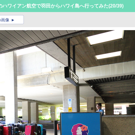
のハワイアン航空で羽田からハワイ島へ行ってみた
(20/39)
の画像