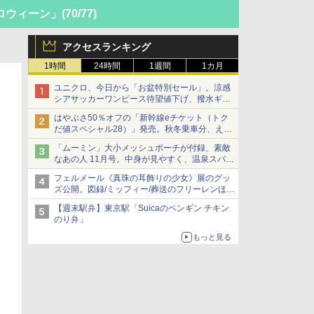
ロウィーン」
(70/77)
アクセスランキング
1時間
24時間
1週間
1カ月
ユニクロ、今日から「お盆特別セール」。涼感
シアサッカーワンピース待望値下げ、撥水ギア
ショーツは1990円に
はやぶさ50％オフの「新幹線eチケット（トク
だ値スペシャル28）」発売。秋冬乗車分、えき
ねっと限定
「ムーミン」大小メッシュポーチが付録、素敵
なあの人 11月号。中身が見やすく、温泉スパに
も使える
フェルメール《真珠の耳飾りの少女》展のグッ
ズ公開。図録/ミッフィー/葬送のフリーレンほ
か、注目ブランドコラボが実現
【週末駅弁】東京駅「Suicaのペンギン チキン
のり弁」
もっと見る