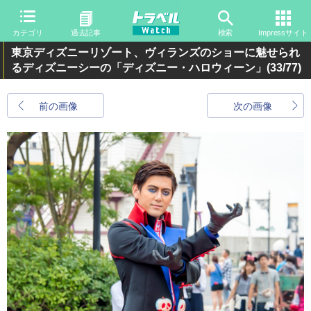
カテゴリ
過去記事
検索
Impressサイト
東京ディズニーリゾート、ヴィランズのショーに魅せられ
るディズニーシーの「ディズニー・ハロウィーン」
(33/77)
前の画像
次の画像