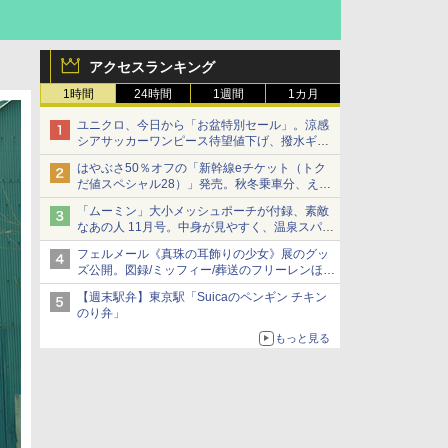
アクセスランキング
1時間
24時間
1週間
1カ月
ユニクロ、今日から「お盆特別セール」。涼感
シアサッカーワンピース待望値下げ、撥水ギア
ショーツは1990円に
はやぶさ50％オフの「新幹線eチケット（トク
だ値スペシャル28）」発売。秋冬乗車分、えき
ねっと限定
「ムーミン」大小メッシュポーチが付録、素敵
なあの人 11月号。中身が見やすく、温泉スパに
も使える
フェルメール《真珠の耳飾りの少女》展のグッ
ズ公開。図録/ミッフィー/葬送のフリーレンほ
か、注目ブランドコラボが実現
【週末駅弁】東京駅「Suicaのペンギン チキン
のり弁」
もっと見る