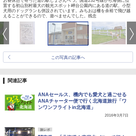
お昼休憩で寄った道の駅しょさんべつ。国道232号線から海側に位
置する初山別村最大の観光スポット岬台公園内にある道の駅。小型
犬用のドッグランも併設されています。みちおは柵を余裕で飛び越
えることができるので、遊べませんでした。残念
この写真の記事へ
関連記事
ANAセールス、機内でも愛犬と過ごせる
ANAチャーター便で行く北海道旅行「ワ
ンワンフライトin北海道」
2016年3月7日
旅レポ