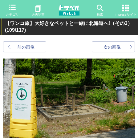
カテゴリ
過去記事
検索
Impressサイト
【ワンコ旅】大好きなペットと一緒に北海道へ!（その3）
(109/117)
前の画像
次の画像