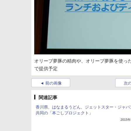
オリーブ夢豚の精肉や、オリーブ夢豚を使っ
で提供予定
前の画像
次
関連記事
香川県、はなまるうどん、ジェットスター・ジャパ
共同の「本ごしプロジェクト」
2015