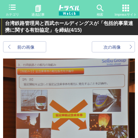
カテゴリ
過去記事
検索
Impressサイト
台湾鉄路管理局と西武ホールディングスが「包括的事業連
携に関する有効協定」を締結
(4/15)
前の画像
次の画像