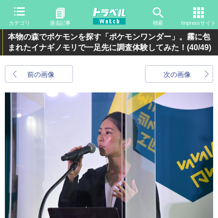
カテゴリ
過去記事
検索
Impressサイト
本物の森でポケモンを探す「ポケモンワンダー」。霧に包
まれたイナギノモリで一足先に調査体験してみた！
(40/49)
前の画像
次の画像