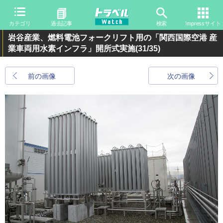
カテゴリ
過去記事
検索
Impressサイト
岩谷産業、燃料電池フォークリフト用の「関西国際空港 産
業車両用水素インフラ」開所式実施
(31/35)
前の画像
次の画像