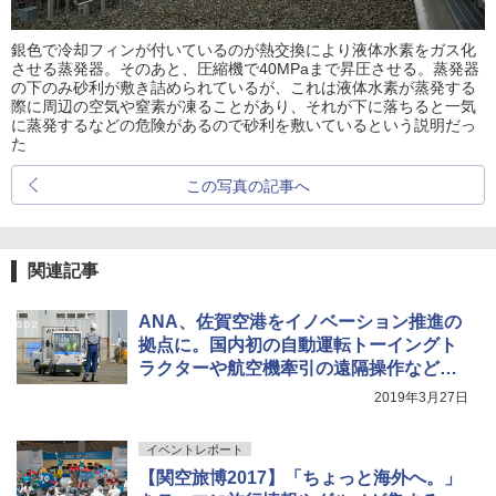
銀色で冷却フィンが付いているのが熱交換により液体水素をガス化
させる蒸発器。そのあと、圧縮機で40MPaまで昇圧させる。蒸発器
の下のみ砂利が敷き詰められているが、これは液体水素が蒸発する
際に周辺の空気や窒素が凍ることがあり、それが下に落ちると一気
に蒸発するなどの危険があるので砂利を敷いているという説明だっ
た
この写真の記事へ
関連記事
ANA、佐賀空港をイノベーション推進の
拠点に。国内初の自動運転トーイングト
ラクターや航空機牽引の遠隔操作など実
地検証へ
2019年3月27日
イベントレポート
【関空旅博2017】「ちょっと海外へ。」