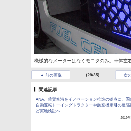
機械的なメーターはなくモニタのみ。車体左
(29/35)
前の画像
次
関連記事
ANA、佐賀空港をイノベーション推進の拠点に。国
自動運転トーイングトラクターや航空機牽引の遠隔
ど実地検証へ
2019