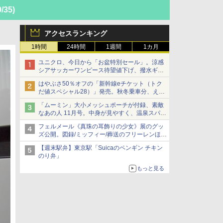
9/35)
アクセスランキング
1時間
24時間
1週間
1カ月
ユニクロ、今日から「お盆特別セール」。涼感
シアサッカーワンピース待望値下げ、撥水ギア
ショーツは1990円に
はやぶさ50％オフの「新幹線eチケット（トク
だ値スペシャル28）」発売。秋冬乗車分、えき
ねっと限定
「ムーミン」大小メッシュポーチが付録、素敵
なあの人 11月号。中身が見やすく、温泉スパに
も使える
フェルメール《真珠の耳飾りの少女》展のグッ
ズ公開。図録/ミッフィー/葬送のフリーレンほ
か、注目ブランドコラボが実現
【週末駅弁】東京駅「Suicaのペンギン チキン
のり弁」
もっと見る