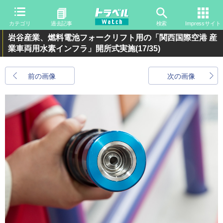
カテゴリ
過去記事
検索
Impressサイト
岩谷産業、燃料電池フォークリフト用の「関西国際空港 産
業車両用水素インフラ」開所式実施
(17/35)
前の画像
次の画像