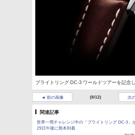
ブライトリング DC-3 ワールドツアーを記
(8/12)
前の画像
次
関連記事
世界一周チャレンジ中の「ブライトリング DC-3」
29日午後に熊本到着