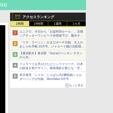
/12)
アクセスランキング
1時間
24時間
1週間
1カ月
ユニクロ、今日から「お盆特別セール」。涼感
シアサッカーワンピース待望値下げ、撥水ギア
ショーツは1990円に
「リサ・ラーソン」がま口ポーチ付録、大人の
おしゃれ手帖 10月号。ジャカード織の北欧猫デ
ザイン
【週末駅弁】東京駅「Suicaのペンギン チキン
のり弁」
フェラーリを手がけたピニンファリーナ、日本
の鉄道を初デザイン。南海電鉄が新たな「空港
特急」をなにわ筋線へ導入
本日発売「シャカ」じゃばら式4層収納ショル
ダーバッグが付録、MonoMax 9月号
もっと見る