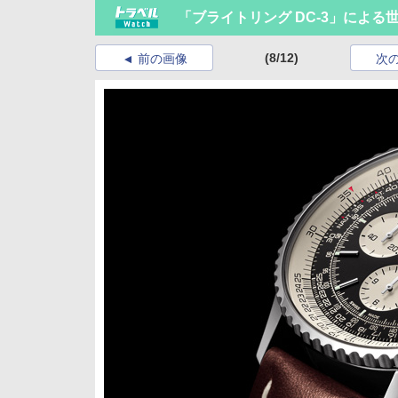
「ブライトリング DC-3」によ
(8/12)
前の画像
次