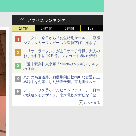
アクセスランキング
1時間
24時間
1週間
1カ月
ユニクロ、今日から「お盆特別セール」。涼感
シアサッカーワンピース待望値下げ、撥水ギア
ショーツは1990円に
「リサ・ラーソン」がま口ポーチ付録、大人の
おしゃれ手帖 10月号。ジャカード織の北欧猫デ
ザイン
【週末駅弁】東京駅「Suicaのペンギン チキン
のり弁」
九州の高速道路、お盆期間は松橋ICなど通行止
め端末を先頭にした渋滞予測。東九州道への迂
回は料金調整を実施
フェラーリを手がけたピニンファリーナ、日本
の鉄道を初デザイン。南海電鉄が新たな「空港
特急」をなにわ筋線へ導入
もっと見る