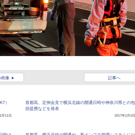
の画像
記事へ
K7）
首都高、定例会見で横浜北線の開通日時や神奈川県との包
括提携などを発表
年2月11日
2017年2月2
通日時は
首都高、横浜北線の開通や、新インフラ管理システムにつ