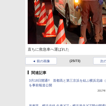
直ちに救急車へ運ばれた
(25/73)
前の画像
次
関連記事
3月18日開通!! 首都高と第三京浜を結ぶ横浜北線（
を事前報道公開
2017
首都高、横浜北線 生麦JCT～横浜港北JCT間の開