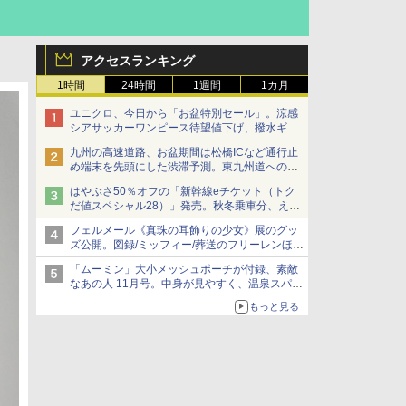
アクセスランキング
1時間
24時間
1週間
1カ月
ユニクロ、今日から「お盆特別セール」。涼感
シアサッカーワンピース待望値下げ、撥水ギア
ショーツは1990円に
九州の高速道路、お盆期間は松橋ICなど通行止
め端末を先頭にした渋滞予測。東九州道への迂
回は料金調整を実施
はやぶさ50％オフの「新幹線eチケット（トク
だ値スペシャル28）」発売。秋冬乗車分、えき
ねっと限定
フェルメール《真珠の耳飾りの少女》展のグッ
ズ公開。図録/ミッフィー/葬送のフリーレンほ
か、注目ブランドコラボが実現
「ムーミン」大小メッシュポーチが付録、素敵
なあの人 11月号。中身が見やすく、温泉スパに
も使える
もっと見る