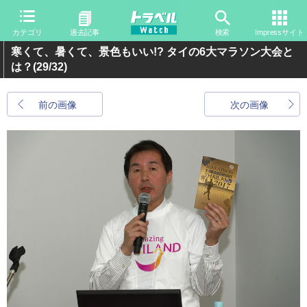
カテゴリ
過去記事
検索
Impressサイト
寒くて、暑くて、景色もいい!? タイの6大マラソン大会と
は？
(29/32)
前の画像
次の画像