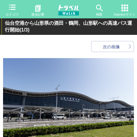
カテゴリ
過去記事
検索
Impressサイト
仙台空港から山形県の酒田・鶴岡、山形駅への高速バス運
行開始
(1/3)
次の画像