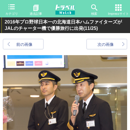
カテゴリ
過去記事
検索
Impressサイト
2016年プロ野球日本一の北海道日本ハムファイターズが
JALのチャーター機で優勝旅行に出発
(11/25)
前の画像
次の画像