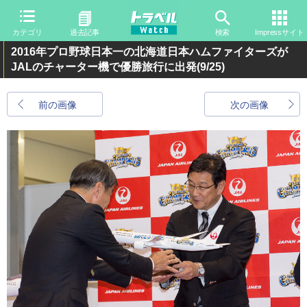
カテゴリ
過去記事
検索
Impressサイト
2016年プロ野球日本一の北海道日本ハムファイターズが
JALのチャーター機で優勝旅行に出発
(9/25)
前の画像
次の画像