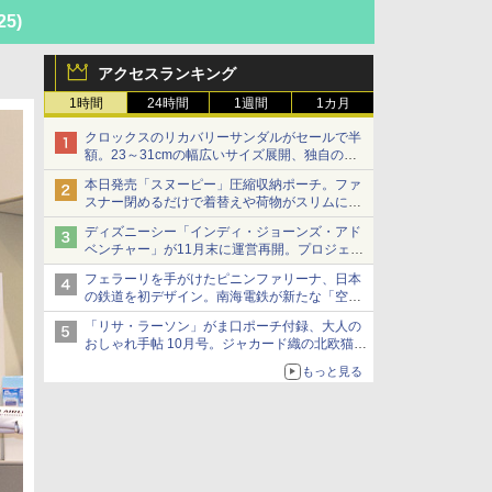
25)
アクセスランキング
1時間
24時間
1週間
1カ月
クロックスのリカバリーサンダルがセールで半
額。23～31cmの幅広いサイズ展開、独自のク
ッション素材を採用
本日発売「スヌーピー」圧縮収納ポーチ。ファ
スナー閉めるだけで着替えや荷物がスリムにま
とまる
ディズニーシー「インディ・ジョーンズ・アド
ベンチャー」が11月末に運営再開。プロジェク
ションマッピングを追加、DPAは1500円
フェラーリを手がけたピニンファリーナ、日本
の鉄道を初デザイン。南海電鉄が新たな「空港
特急」をなにわ筋線へ導入
「リサ・ラーソン」がま口ポーチ付録、大人の
おしゃれ手帖 10月号。ジャカード織の北欧猫デ
ザイン
もっと見る