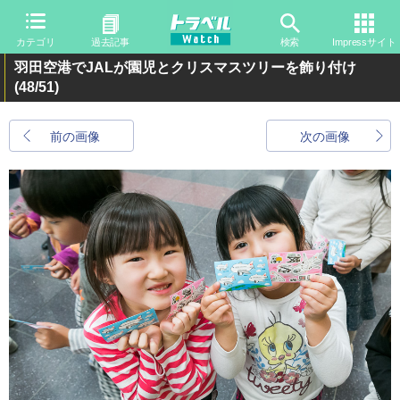
カテゴリ
過去記事
検索
Impressサイト
羽田空港でJALが園児とクリスマスツリーを飾り付け
(48/51)
前の画像
次の画像