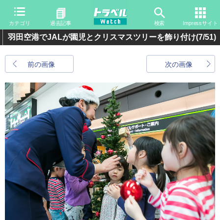
カテゴリ
過去記事
検索
Impressサイト
羽田空港でJALが園児とクリスマスツリーを飾り付け
(7/51)
前の画像
次の画像