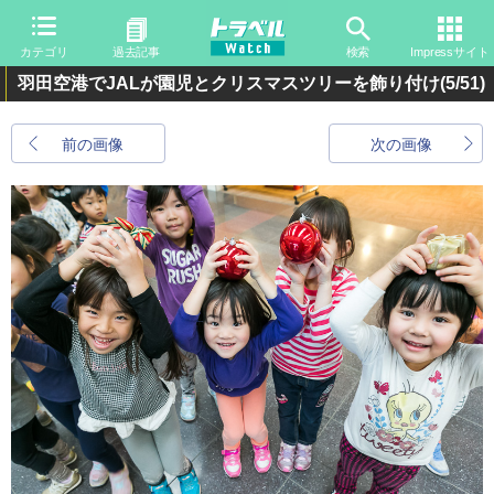
カテゴリ
過去記事
検索
Impressサイト
羽田空港でJALが園児とクリスマスツリーを飾り付け
(5/51)
前の画像
次の画像