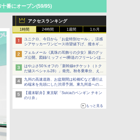
麻布十番にオープン
(59/95)
アクセスランキング
1時間
24時間
1週間
1カ月
ユニクロ、今日から「お盆特別セール」。涼感
シアサッカーワンピース待望値下げ、撥水ギア
ショーツは1990円に
フェルメール《真珠の耳飾りの少女》展のグッ
ズ公開。図録/ミッフィー/葬送のフリーレンほ
か、注目ブランドコラボが実現
はやぶさ50％オフの「新幹線eチケット（トク
だ値スペシャル28）」発売。秋冬乗車分、えき
ねっと限定
九州の高速道路、お盆期間は松橋ICなど通行止
め端末を先頭にした渋滞予測。東九州道への迂
回は料金調整を実施
【週末駅弁】東京駅「Suicaのペンギン チキン
のり弁」
もっと見る