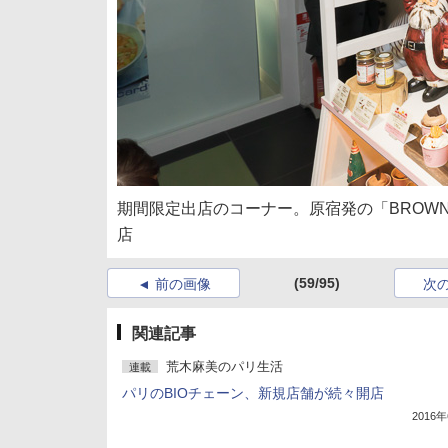
期間限定出店のコーナー。原宿発の「BROWN SUG
店
(59/95)
前の画像
次
関連記事
荒木麻美のパリ生活
連載
パリのBIOチェーン、新規店舗が続々開店
2016