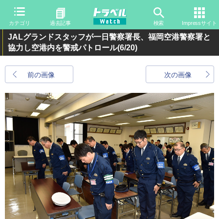
カテゴリ
過去記事
検索
Impressサイト
JALグランドスタッフが一日警察署長、福岡空港警察署と
協力し空港内を警戒パトロール
(6/20)
前の画像
次の画像