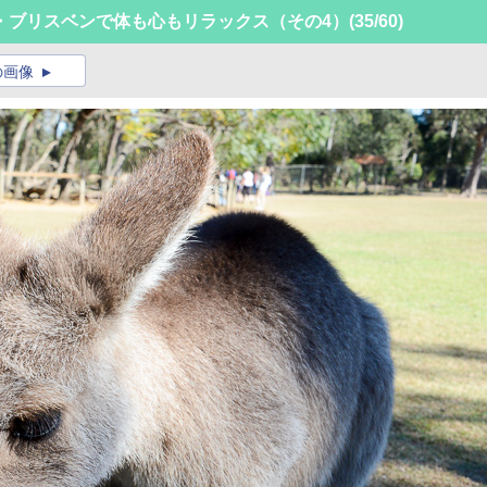
・ブリスベンで体も心もリラックス（その4）
(35/60)
の画像