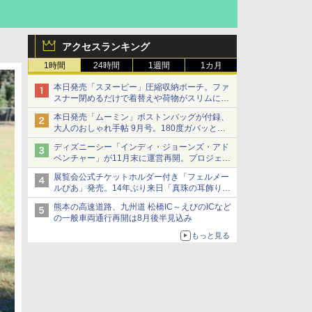
アクセスランキング
1時間
24時間
1週間
1カ月
本日発売「スヌーピー」圧縮収納ポーチ。ファ
スナー閉めるだけで着替えや荷物がスリムにま
とまる
本日発売「ムーミン」ボストンバッグが付録、
大人のおしゃれ手帖 9月号。180度ガバッと開
いて大容量
ディズニーシー「インディ・ジョーンズ・アド
ベンチャー」が11月末に運営再開。プロジェク
ションマッピングを追加、DPAは1500円
展覧会公式チケットホルダー付き「フェルメー
ルぴあ」発売。14年ぶり来日「真珠の耳飾りの
少女」ほか37作品のガイド
熊本の高速道路、九州道 松橋IC～えびのICなど
の一般車両通行再開は8月後半見込み
もっと見る