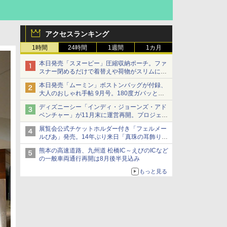
アクセスランキング
1時間
24時間
1週間
1カ月
本日発売「スヌーピー」圧縮収納ポーチ。ファ
スナー閉めるだけで着替えや荷物がスリムにま
とまる
本日発売「ムーミン」ボストンバッグが付録、
大人のおしゃれ手帖 9月号。180度ガバッと開
いて大容量
ディズニーシー「インディ・ジョーンズ・アド
ベンチャー」が11月末に運営再開。プロジェク
ションマッピングを追加、DPAは1500円
展覧会公式チケットホルダー付き「フェルメー
ルぴあ」発売。14年ぶり来日「真珠の耳飾りの
少女」ほか37作品のガイド
熊本の高速道路、九州道 松橋IC～えびのICなど
の一般車両通行再開は8月後半見込み
もっと見る