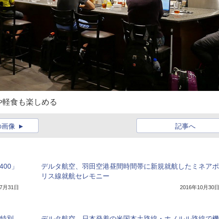
や軽食も楽しめる
の画像
記事へ
400」
デルタ航空、羽田空港昼間時間帯に新規就航したミネアポ
リス線就航セレモニー
年7月31日
2016年10月30
を特別
デルタ航空、日本発着の米国本土路線・ホノルル路線で機