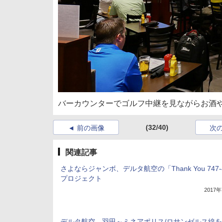
バーカウンターでゴルフ中継を見ながらお酒
(32/40)
前の画像
次
関連記事
さよならジャンボ、デルタ航空の「Thank You 747-
プロジェクト
2017
デルタ航空、羽田～ミネアポリス/ロサンゼルス線