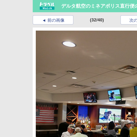
デルタ航空のミネアポリス直行便
(32/40)
前の画像
次