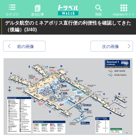
カテゴリ
過去記事
検索
Impressサイト
デルタ航空のミネアポリス直行便の利便性を確認してきた
（後編）
(3/40)
前の画像
次の画像