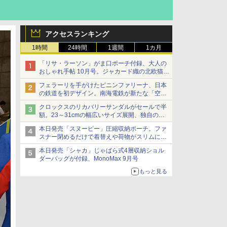
アクセスランキング
1時間
24時間
1週間
1カ月
「リサ・ラーソン」がま口ポーチ付録、大人の
おしゃれ手帖 10月号。ジャカード織の北欧猫デ
ザイン
フェラーリを手がけたピニンファリーナ、日本
の鉄道を初デザイン。南海電鉄が新たな「空港
特急」をなにわ筋線へ導入
クロックスのリカバリーサンダルがセールで半
額。23～31cmの幅広いサイズ展開、独自のク
ッション素材を採用
本日発売「スヌーピー」圧縮収納ポーチ。ファ
スナー閉めるだけで着替えや荷物がスリムにま
とまる
本日発売「シャカ」じゃばら式4層収納ショル
ダーバッグが付録、MonoMax 9月号
もっと見る