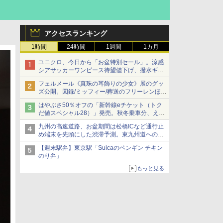
アクセスランキング
1時間
24時間
1週間
1カ月
ユニクロ、今日から「お盆特別セール」。涼感
シアサッカーワンピース待望値下げ、撥水ギア
ショーツは1990円に
フェルメール《真珠の耳飾りの少女》展のグッ
ズ公開。図録/ミッフィー/葬送のフリーレンほ
か、注目ブランドコラボが実現
はやぶさ50％オフの「新幹線eチケット（トク
だ値スペシャル28）」発売。秋冬乗車分、えき
ねっと限定
九州の高速道路、お盆期間は松橋ICなど通行止
め端末を先頭にした渋滞予測。東九州道への迂
回は料金調整を実施
【週末駅弁】東京駅「Suicaのペンギン チキン
のり弁」
もっと見る