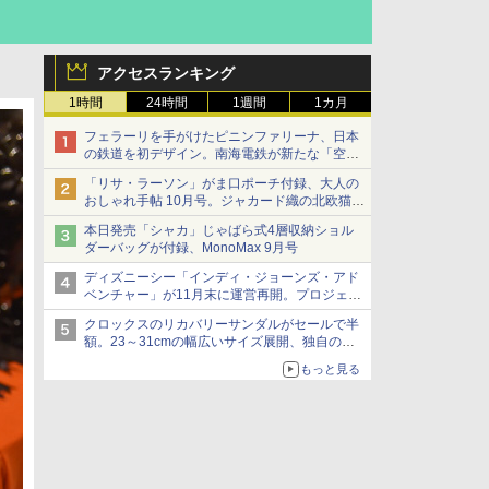
アクセスランキング
1時間
24時間
1週間
1カ月
フェラーリを手がけたピニンファリーナ、日本
の鉄道を初デザイン。南海電鉄が新たな「空港
特急」をなにわ筋線へ導入
「リサ・ラーソン」がま口ポーチ付録、大人の
おしゃれ手帖 10月号。ジャカード織の北欧猫デ
ザイン
本日発売「シャカ」じゃばら式4層収納ショル
ダーバッグが付録、MonoMax 9月号
ディズニーシー「インディ・ジョーンズ・アド
ベンチャー」が11月末に運営再開。プロジェク
ションマッピングを追加、DPAは1500円
クロックスのリカバリーサンダルがセールで半
額。23～31cmの幅広いサイズ展開、独自のク
ッション素材を採用
もっと見る