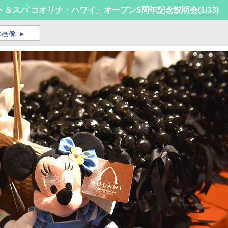
ト＆スパ コオリナ・ハワイ」オープン5周年記念説明会
(1/33)
の画像