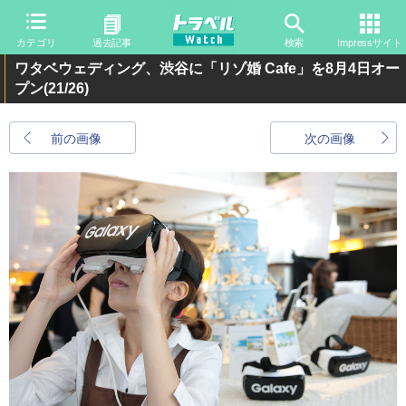
カテゴリ
過去記事
検索
Impressサイト
ワタベウェディング、渋谷に「リゾ婚 Cafe」を8月4日オー
プン
(21/26)
前の画像
次の画像