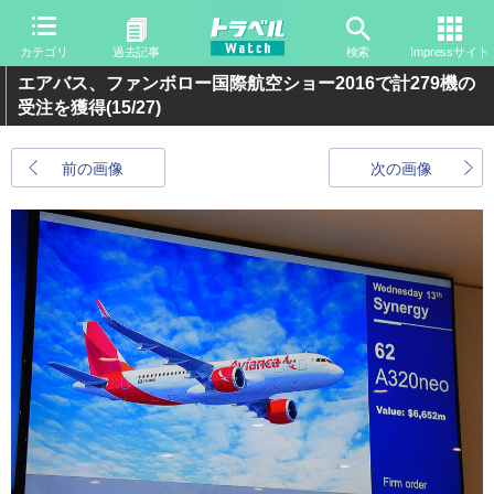
カテゴリ
過去記事
検索
Impressサイト
エアバス、ファンボロー国際航空ショー2016で計279機の
受注を獲得
(15/27)
前の画像
次の画像