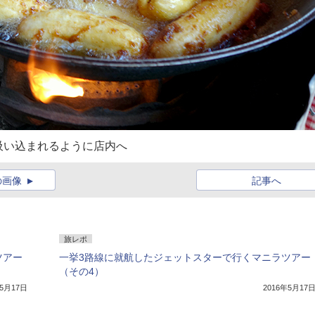
吸い込まれるように店内へ
の画像
記事へ
旅レポ
ツアー
一挙3路線に就航したジェットスターで行くマニラツアー
（その4）
年5月17日
2016年5月17