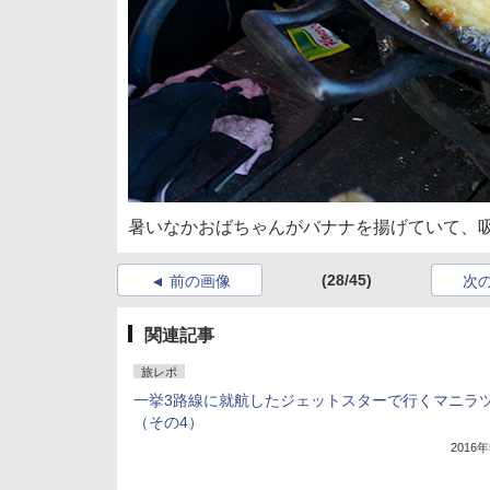
暑いなかおばちゃんがバナナを揚げていて、
(28/45)
前の画像
次
関連記事
旅レポ
一挙3路線に就航したジェットスターで行くマニラ
（その4）
2016