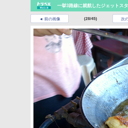
一挙3路線に就航したジェットス
(28/45)
前の画像
次