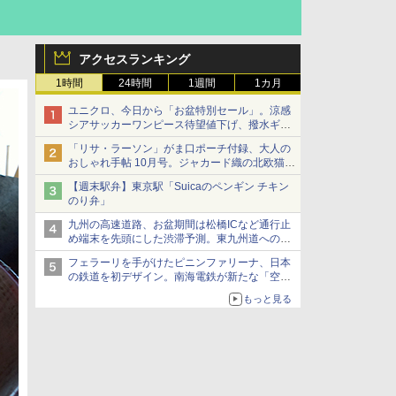
アクセスランキング
1時間
24時間
1週間
1カ月
ユニクロ、今日から「お盆特別セール」。涼感
シアサッカーワンピース待望値下げ、撥水ギア
ショーツは1990円に
「リサ・ラーソン」がま口ポーチ付録、大人の
おしゃれ手帖 10月号。ジャカード織の北欧猫デ
ザイン
【週末駅弁】東京駅「Suicaのペンギン チキン
のり弁」
九州の高速道路、お盆期間は松橋ICなど通行止
め端末を先頭にした渋滞予測。東九州道への迂
回は料金調整を実施
フェラーリを手がけたピニンファリーナ、日本
の鉄道を初デザイン。南海電鉄が新たな「空港
特急」をなにわ筋線へ導入
もっと見る