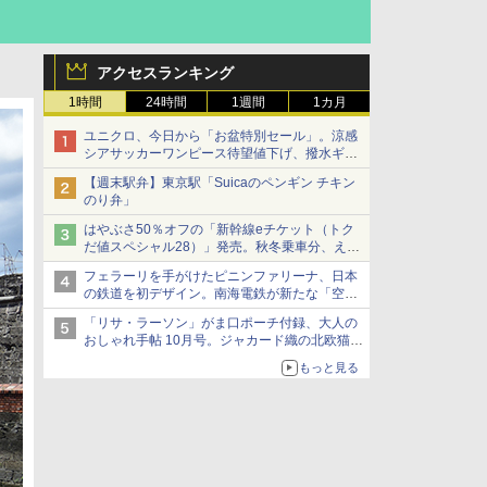
アクセスランキング
1時間
24時間
1週間
1カ月
ユニクロ、今日から「お盆特別セール」。涼感
シアサッカーワンピース待望値下げ、撥水ギア
ショーツは1990円に
【週末駅弁】東京駅「Suicaのペンギン チキン
のり弁」
はやぶさ50％オフの「新幹線eチケット（トク
だ値スペシャル28）」発売。秋冬乗車分、えき
ねっと限定
フェラーリを手がけたピニンファリーナ、日本
の鉄道を初デザイン。南海電鉄が新たな「空港
特急」をなにわ筋線へ導入
「リサ・ラーソン」がま口ポーチ付録、大人の
おしゃれ手帖 10月号。ジャカード織の北欧猫デ
ザイン
もっと見る