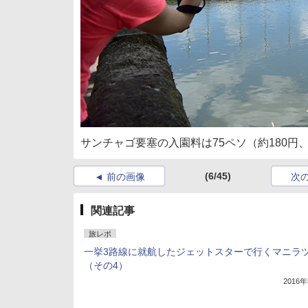
サンチャゴ要塞の入園料は75ペソ（約180円、
(6/45)
前の画像
次
関連記事
旅レポ
一挙3路線に就航したジェットスターで行くマニラ
（その4）
2016