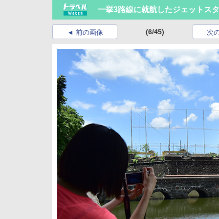
一挙3路線に就航したジェットス
(6/45)
前の画像
次