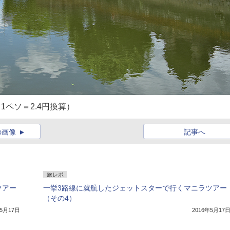
1ペソ＝2.4円換算）
の画像
記事へ
旅レポ
ツアー
一挙3路線に就航したジェットスターで行くマニラツアー
（その4）
年5月17日
2016年5月17