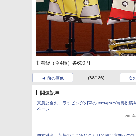
巾着袋（全4種）各600円
(38/136)
前の画像
次
関連記事
京急と台鉄、ラッピング列車のInstagram写真投稿
ペーン
2016
西武鉄道、芝桜の見ごろに合わせて秩父方面への臨