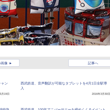
の画像
記事へ
キャン
西武鉄道、音声翻訳が可能なタブレットを4月1日全駅導
入
年5月19日
2016年3月30
時特急
西武鉄道、100年アニバーサリーを締めくくるイベント