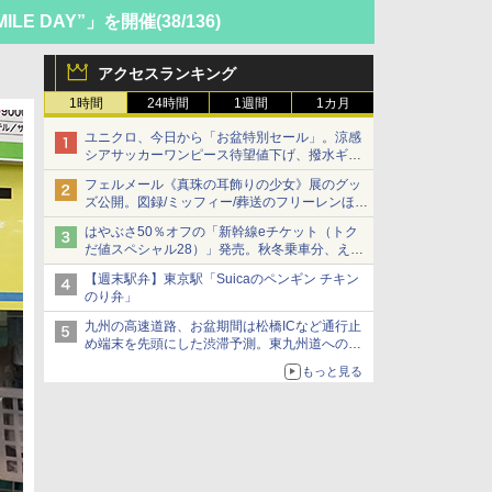
ILE DAY”」を開催
(38/136)
アクセスランキング
1時間
24時間
1週間
1カ月
ユニクロ、今日から「お盆特別セール」。涼感
シアサッカーワンピース待望値下げ、撥水ギア
ショーツは1990円に
フェルメール《真珠の耳飾りの少女》展のグッ
ズ公開。図録/ミッフィー/葬送のフリーレンほ
か、注目ブランドコラボが実現
はやぶさ50％オフの「新幹線eチケット（トク
だ値スペシャル28）」発売。秋冬乗車分、えき
ねっと限定
【週末駅弁】東京駅「Suicaのペンギン チキン
のり弁」
九州の高速道路、お盆期間は松橋ICなど通行止
め端末を先頭にした渋滞予測。東九州道への迂
回は料金調整を実施
もっと見る