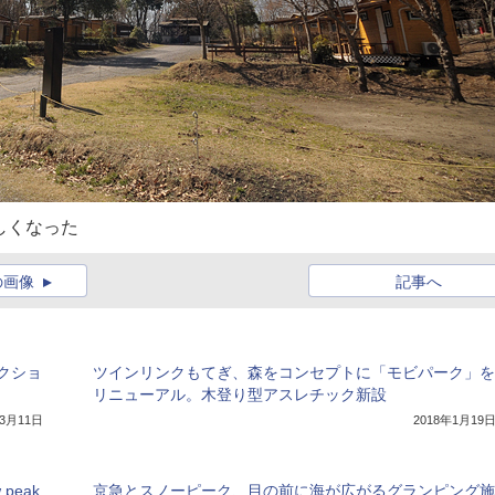
しくなった
の画像
記事へ
クショ
ツインリンクもてぎ、森をコンセプトに「モビパーク」を
リニューアル。木登り型アスレチック新設
年3月11日
2018年1月19
eak
京急とスノーピーク、目の前に海が広がるグランピング施