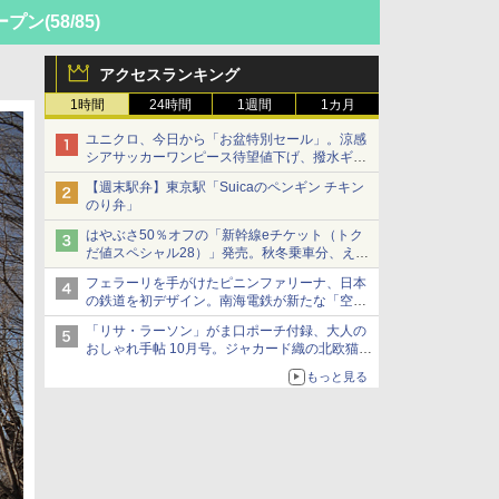
ープン
(58/85)
アクセスランキング
1時間
24時間
1週間
1カ月
ユニクロ、今日から「お盆特別セール」。涼感
シアサッカーワンピース待望値下げ、撥水ギア
ショーツは1990円に
【週末駅弁】東京駅「Suicaのペンギン チキン
のり弁」
はやぶさ50％オフの「新幹線eチケット（トク
だ値スペシャル28）」発売。秋冬乗車分、えき
ねっと限定
フェラーリを手がけたピニンファリーナ、日本
の鉄道を初デザイン。南海電鉄が新たな「空港
特急」をなにわ筋線へ導入
「リサ・ラーソン」がま口ポーチ付録、大人の
おしゃれ手帖 10月号。ジャカード織の北欧猫デ
ザイン
もっと見る