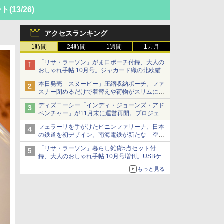
ート
(13/26)
アクセスランキング
1時間
24時間
1週間
1カ月
「リサ・ラーソン」がま口ポーチ付録、大人の
おしゃれ手帖 10月号。ジャカード織の北欧猫デ
ザイン
本日発売「スヌーピー」圧縮収納ポーチ。ファ
スナー閉めるだけで着替えや荷物がスリムにま
とまる
ディズニーシー「インディ・ジョーンズ・アド
ベンチャー」が11月末に運営再開。プロジェク
ションマッピングを追加、DPAは1500円
フェラーリを手がけたピニンファリーナ、日本
の鉄道を初デザイン。南海電鉄が新たな「空港
特急」をなにわ筋線へ導入
「リサ・ラーソン」暮らし雑貨5点セット付
録、大人のおしゃれ手帖 10月号増刊。USBケー
ブルや缶ケースなど
もっと見る