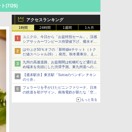
ート
(7/26)
アクセスランキング
1時間
24時間
1週間
1カ月
ユニクロ、今日から「お盆特別セール」。涼感
シアサッカーワンピース待望値下げ、撥水ギア
ショーツは1990円に
はやぶさ50％オフの「新幹線eチケット（トク
だ値スペシャル28）」発売。秋冬乗車分、えき
ねっと限定
九州の高速道路、お盆期間は松橋ICなど通行止
め端末を先頭にした渋滞予測。東九州道への迂
回は料金調整を実施
【週末駅弁】東京駅「Suicaのペンギン チキン
のり弁」
フェラーリを手がけたピニンファリーナ、日本
の鉄道を初デザイン。南海電鉄が新たな「空港
特急」をなにわ筋線へ導入
もっと見る