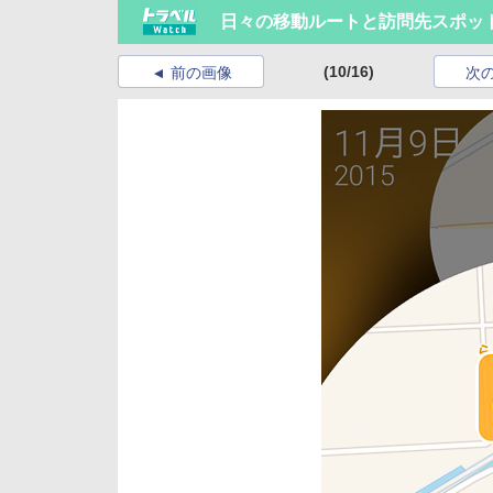
日々の移動ルートと訪問先スポッ
(10/16)
前の画像
次