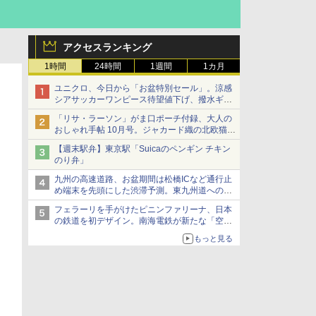
アクセスランキング
1時間
24時間
1週間
1カ月
ユニクロ、今日から「お盆特別セール」。涼感
シアサッカーワンピース待望値下げ、撥水ギア
ショーツは1990円に
「リサ・ラーソン」がま口ポーチ付録、大人の
おしゃれ手帖 10月号。ジャカード織の北欧猫デ
ザイン
【週末駅弁】東京駅「Suicaのペンギン チキン
のり弁」
九州の高速道路、お盆期間は松橋ICなど通行止
め端末を先頭にした渋滞予測。東九州道への迂
回は料金調整を実施
フェラーリを手がけたピニンファリーナ、日本
の鉄道を初デザイン。南海電鉄が新たな「空港
特急」をなにわ筋線へ導入
もっと見る