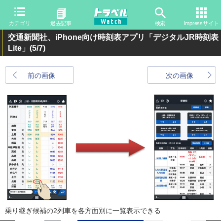
カテゴリ
過去記事
検索
Impressサイト
交通新聞社、iPhone向け時刻表アプリ「デジタルJR時刻表
Lite」
(5/7)
前の画像
次の画像
乗り継ぎ候補の2列車を各方面別に一覧表示できる