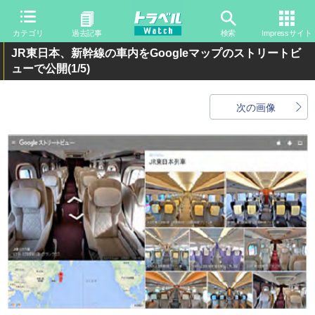
カテゴリ
過去記事
検索
Impressサイト
JR東日本、新幹線の車内をGoogleマップのストリートビ
ューで公開
(1/5)
次の画像