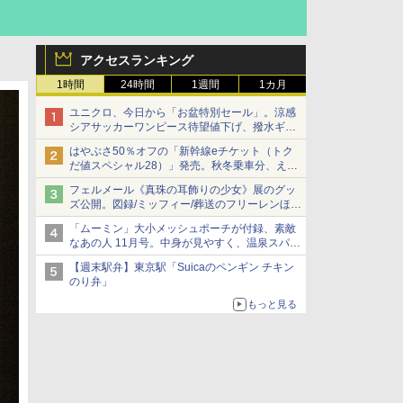
アクセスランキング
1時間
24時間
1週間
1カ月
ユニクロ、今日から「お盆特別セール」。涼感
シアサッカーワンピース待望値下げ、撥水ギア
ショーツは1990円に
はやぶさ50％オフの「新幹線eチケット（トク
だ値スペシャル28）」発売。秋冬乗車分、えき
ねっと限定
フェルメール《真珠の耳飾りの少女》展のグッ
ズ公開。図録/ミッフィー/葬送のフリーレンほ
か、注目ブランドコラボが実現
「ムーミン」大小メッシュポーチが付録、素敵
なあの人 11月号。中身が見やすく、温泉スパに
も使える
【週末駅弁】東京駅「Suicaのペンギン チキン
のり弁」
もっと見る