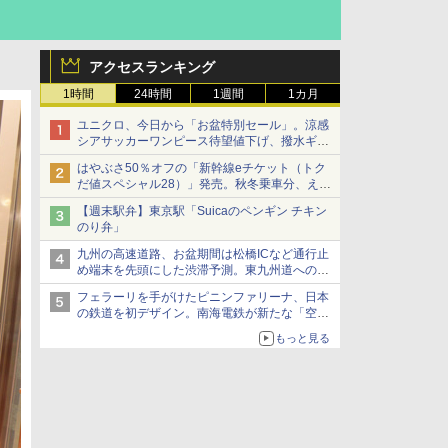
アクセスランキング
1時間
24時間
1週間
1カ月
ユニクロ、今日から「お盆特別セール」。涼感
シアサッカーワンピース待望値下げ、撥水ギア
ショーツは1990円に
はやぶさ50％オフの「新幹線eチケット（トク
だ値スペシャル28）」発売。秋冬乗車分、えき
ねっと限定
【週末駅弁】東京駅「Suicaのペンギン チキン
のり弁」
九州の高速道路、お盆期間は松橋ICなど通行止
め端末を先頭にした渋滞予測。東九州道への迂
回は料金調整を実施
フェラーリを手がけたピニンファリーナ、日本
の鉄道を初デザイン。南海電鉄が新たな「空港
特急」をなにわ筋線へ導入
もっと見る