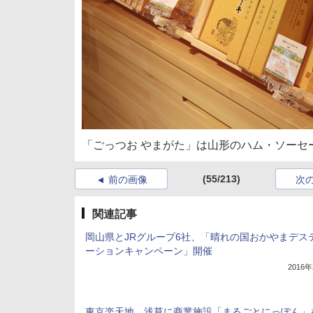
「ごっつお やまがた」は山形のハム・ソーセ
(55/213)
前の画像
次
関連記事
岡山県とJRグループ6社、「晴れの国おかやまデス
ーションキャンペーン」開催
2016
東京楽天地、浅草に商業施設「まるごとにっぽん」を