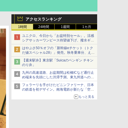
アクセスランキング
1時間
24時間
1週間
1カ月
ユニクロ、今日から「お盆特別セール」。涼感
シアサッカーワンピース待望値下げ、撥水ギア
ショーツは1990円に
はやぶさ50％オフの「新幹線eチケット（トク
だ値スペシャル28）」発売。秋冬乗車分、えき
ねっと限定
【週末駅弁】東京駅「Suicaのペンギン チキン
のり弁」
九州の高速道路、お盆期間は松橋ICなど通行止
め端末を先頭にした渋滞予測。東九州道への迂
回は料金調整を実施
フェラーリを手がけたピニンファリーナ、日本
の鉄道を初デザイン。南海電鉄が新たな「空港
特急」をなにわ筋線へ導入
もっと見る